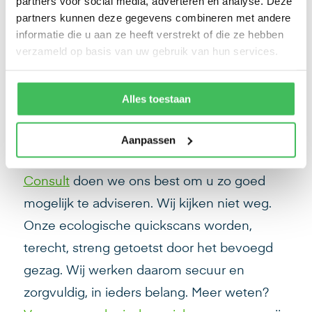
partners voor social media, adverteren en analyse. Deze
partners kunnen deze gegevens combineren met andere
Let op! Een Quickscan is zeker geen
informatie die u aan ze heeft verstrekt of die ze hebben
formaliteit. Conclusies kunnen ingrijpende
verzameld op basis van uw gebruik van hun services.
gevolgen hebben voor het project. Zeker
wanneer geconcludeerd wordt dat
Alles toestaan
vervolgonderzoek noodzakelijk is. Het is
mogelijk dat de uitkomst van een onderzoek
Aanpassen
niet gewenst is. Dat is spijtig. Bij
MBH
Consult
doen we ons best om u zo goed
mogelijk te adviseren. Wij kijken niet weg.
Onze ecologische quickscans worden,
terecht, streng getoetst door het bevoegd
gezag. Wij werken daarom secuur en
zorgvuldig, in ieders belang. Meer weten?