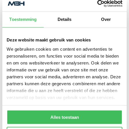
inkoopbeleid hierop kan worden
afgestemd
Toestemming
Details
Over
Adviseren in of het opzetten van een
structuur waarin de bewijslast verzameld
wordt
Deze website maakt gebruik van cookies
We gebruiken cookies om content en advertenties te
Vraagbaak
personaliseren, om functies voor social media te bieden
Connectie met de assessor
en om ons websiteverkeer te analyseren. Ook delen we
informatie over uw gebruik van onze site met onze
Mede-bewaker van de voortgang
partners voor social media, adverteren en analyse. Deze
partners kunnen deze gegevens combineren met andere
De belangrijke taak van een
informatie die u aan ze heeft verstrekt of die ze hebben
aannemer
verzameld op basis van uw gebruik van hun services.
Als aannemer neemt u een belangrijke
plaats in binnen het projectteam. In de
Alles toestaan
meeste gevallen komt de coördinatie van