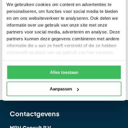
We gebruiken cookies om content en advertenties te
Patrick van Manen
personaliseren, om functies voor social media te bieden
en om ons websiteverkeer te analyseren. Ook delen we
Geschreven op 26 november
informatie over uw gebruik van onze site met onze
2021
partners voor social media, adverteren en analyse. Deze
partners kunnen deze gegevens combineren met andere
informatie die u aan ze heeft verstrekt of die ze hebben
Contact opnemen
verzameld op basis van uw gebruik van hun services.
4,6
Alles toestaan
Gebaseerd op 11 reviews
Aanpassen
Contactgevens