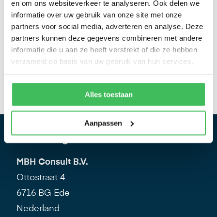
en om ons websiteverkeer te analyseren. Ook delen we
informatie over uw gebruik van onze site met onze
Contact opnemen
partners voor social media, adverteren en analyse. Deze
partners kunnen deze gegevens combineren met andere
informatie die u aan ze heeft verstrekt of die ze hebben
4,6
verzameld op basis van uw gebruik van hun services.
Gebaseerd op 11 reviews
Alles toestaan
Aanpassen
Contactgevens
MBH Consult B.V.
Ottostraat 4
6716 BG Ede
Nederland