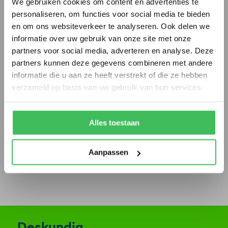
We gebruiken cookies om content en advertenties te
Voeg hier uw bijlagen toe (zoals
personaliseren, om functies voor social media te bieden
bouwtekeningen)
en om ons websiteverkeer te analyseren. Ook delen we
informatie over uw gebruik van onze site met onze
partners voor social media, adverteren en analyse. Deze
Sleep bestanden
Selecteer
partners kunnen deze gegevens combineren met andere
bestanden
hierheen of
informatie die u aan ze heeft verstrekt of die ze hebben
verzameld op basis van uw gebruik van hun services.
Max. bestandsgrootte: 64 MB, Max. aantal
bestanden: 20.
Alles toestaan
Aanpassen
Verstuur uw aanvraag