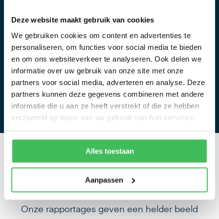
hierheen of
Deze website maakt gebruik van cookies
Max. bestandsgrootte: 512 MB, Max. aantal
We gebruiken cookies om content en advertenties te
personaliseren, om functies voor social media te bieden
bestanden: 20.
en om ons websiteverkeer te analyseren. Ook delen we
informatie over uw gebruik van onze site met onze
partners voor social media, adverteren en analyse. Deze
Verstuur uw aanvraag
partners kunnen deze gegevens combineren met andere
informatie die u aan ze heeft verstrekt of die ze hebben
verzameld op basis van uw gebruik van hun services.
Alles toestaan
Waarom
bodemonderzoek in Ede?
Aanpassen
Onze rapportages geven een helder beeld