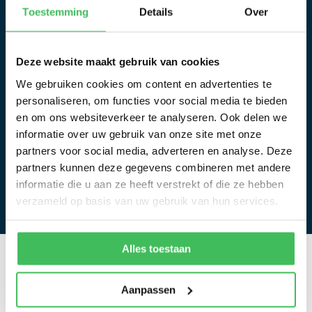
Toestemming
Details
Over
Sleep bestanden
Selecteer
bestanden
hierheen of
Deze website maakt gebruik van cookies
We gebruiken cookies om content en advertenties te
Max. bestandsgrootte: 512 MB, Max. aantal
personaliseren, om functies voor social media te bieden
bestanden: 20.
en om ons websiteverkeer te analyseren. Ook delen we
informatie over uw gebruik van onze site met onze
partners voor social media, adverteren en analyse. Deze
partners kunnen deze gegevens combineren met andere
informatie die u aan ze heeft verstrekt of die ze hebben
verzameld op basis van uw gebruik van hun services.
Alles toestaan
Waarom
bodemonderzoek in
Aanpassen
Doetinchem?