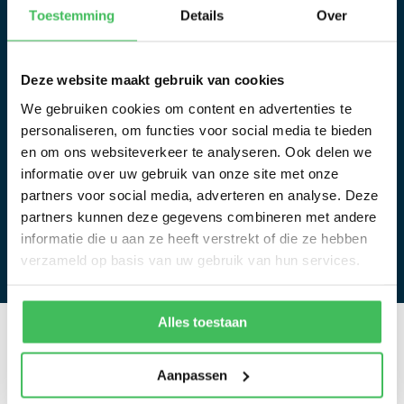
Toestemming
Details
Over
Sleep bestanden
Selecteer
bestanden
hierheen of
Deze website maakt gebruik van cookies
We gebruiken cookies om content en advertenties te
Max. bestandsgrootte: 512 MB, Max. aantal
personaliseren, om functies voor social media te bieden
bestanden: 20.
en om ons websiteverkeer te analyseren. Ook delen we
informatie over uw gebruik van onze site met onze
partners voor social media, adverteren en analyse. Deze
Verstuur uw aanvraag
partners kunnen deze gegevens combineren met andere
informatie die u aan ze heeft verstrekt of die ze hebben
verzameld op basis van uw gebruik van hun services.
Alles toestaan
Waarom
bodemonderzoek in
Aanpassen
Amersfoort?