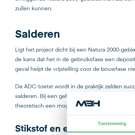
zullen kunnen.
Salderen
Ligt het project dicht bij een Natura 2000-gebi
de kans dat het in de gebruiksfase een deposit
geval helpt de vrijstelling voor de bouwfase nie
De ADC-toetst wordt in de praktijk zelden suc
salderen. Bij een geheel nieuwe activiteit is in
theoretisch een mogelijkheid, maar dit blijkt in d
Toestemming
Stikstof en extern salderen