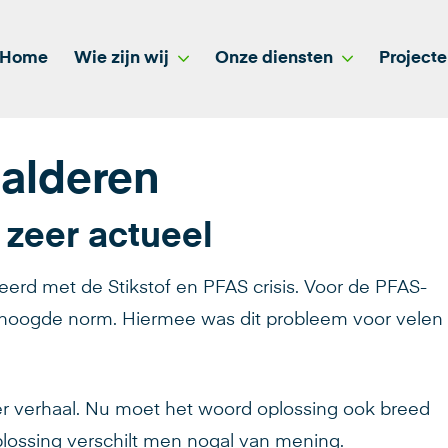
Home
Wie zijn wij
Onze diensten
Project
salderen
zeer actueel
eerd met de Stikstof en PFAS crisis. Voor de PFAS-
rhoogde norm. Hiermee was dit probleem voor velen
der verhaal. Nu moet het woord oplossing ook breed
plossing verschilt men nogal van mening.