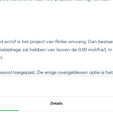
ed en/of is het project van flinke omvang. Dan bestaa
iebijdrage zal hebben van boven de 0,00 mol/ha/j. In 
t.
cesvol toegepast. De enige overgebleven optie is het
tern salderen niet aan de orde. Extern salderen is
e praktijk zeer lastig.
Details