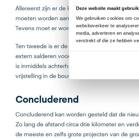
Deze website maakt gebruik
Allereerst zijn er de kosten. Een bestaande acti
We gebruiken cookies om cont
moeten worden aangekocht én worden beëindigd. 
websiteverkeer te analyseren
Tevens moet er worden geconcurreerd met de 
media, adverteren en analys
verstrekt of die ze hebben v
Ten tweede is er de terughoudendheid van de p
extern salderen vooralsnog niet toe. Andere pro
is inmiddels achterhaald, omdat dit enkel werkt 
vrijstelling in de bouwfase door de nieuwe wet
Concluderend
Concluderend kan worden gesteld dat de nieuw
Zo lang de afstand circa drie kilometer en ver
de meeste en zelfs grote projecten van de gro