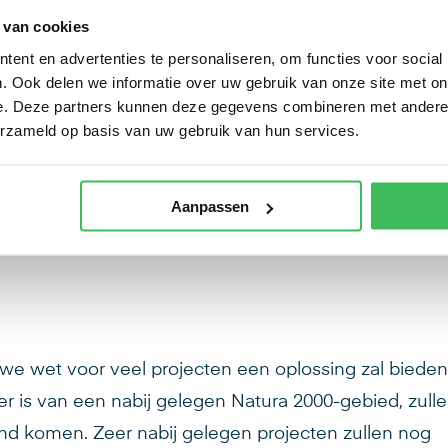
 van cookies
viteit, welke op dezelfde gebieden ‘neerslaat’ zal
ent en advertenties te personaliseren, om functies voor social
Het laat zich raden dat dit een prijzige optie is.
. Ook delen we informatie over uw gebruik van onze site met on
opkoopregeling voor piekbelasters.
e. Deze partners kunnen deze gegevens combineren met andere i
erzameld op basis van uw gebruik van hun services.
rovincies. De provincie Gelderland bijvoorbeeld, sta
vincies staan alleen het verleasen van stikstof toe. D
Aanpassen
voor een tijdelijke situatie. Die is al opgelost met de
.
e wet voor veel projecten een oplossing zal bieden
der is van een nabij gelegen Natura 2000-gebied, zull
nd komen. Zeer nabij gelegen projecten zullen nog