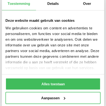
De impact op stikstofberekeningen kan
Toestemming
Details
Over
groot zijn. Het komt er in de praktijk op neer
dat het toevoegen van de koude start een
Deze website maakt gebruik van cookies
behoorlijk hogere emissie op de locatie met
We gebruiken cookies om content en advertenties te
zich mee brengt dan in voorgaande versies
personaliseren, om functies voor social media te bieden
van de AERIUS Calculator. Dit soms zelfs
en om ons websiteverkeer te analyseren. Ook delen we
informatie over uw gebruik van onze site met onze
met gevolg dat de haalbaarheid van
partners voor social media, adverteren en analyse. Deze
projecten en plannen een grotere opgave
partners kunnen deze gegevens combineren met andere
wordt.
informatie die u aan ze heeft verstrekt of die ze hebben
verzameld op basis van uw gebruik van hun services.
Om te bepalen in welke mate de koude
start toegepast moet worden is door
BIJ12
Alles toestaan
de Handreiking Koude Start
opgesteld. In
een later kennisartikel zullen wij dieper
Aanpassen
ingaan op de koude start.